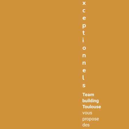
x
c
e
p
t
i
o
n
n
e
l
s
Team
building
Toulouse
vous
propose
des