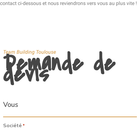
contact ci-dessous et nous reviendrons vers vous au plus vite !
Demande de
Team Building Toulouse
devis
Vous
Société
*