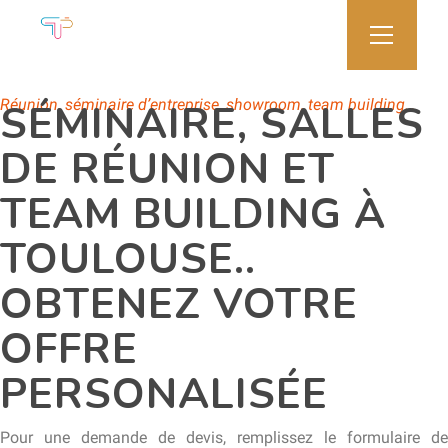
UNE OFFRE AUX PETITS OIGNONS
Demande de devis
Réunion, séminaire d’entreprise, showroom, team building…
SÉMINAIRE, SALLES
DE RÉUNION ET
TEAM BUILDING À
TOULOUSE..
OBTENEZ VOTRE
OFFRE
PERSONALISÉE
Pour une demande de devis, remplissez le formulaire de