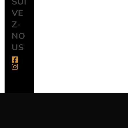
SUI
VE
Z-
NO
US