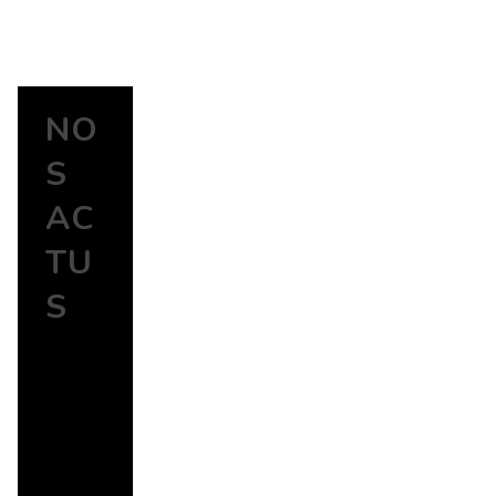
NO
S
AC
TU
S