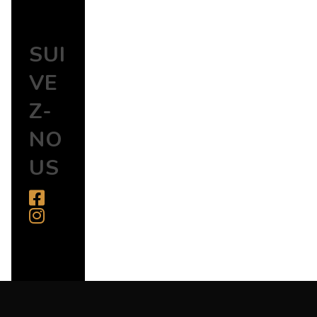
SUI
VE
Z-
NO
US