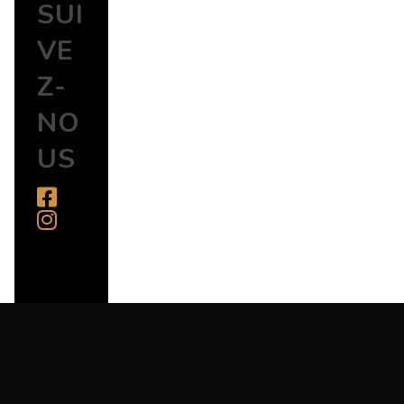
SUI
VE
Z-
NO
US