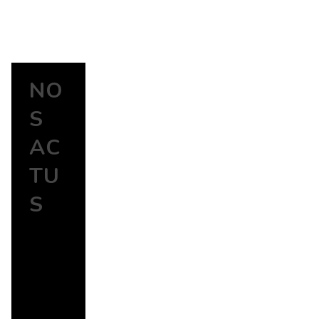
NO
S
AC
TU
S